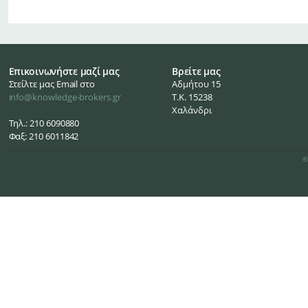
Επικοινωνήστε μαζί μας
Βρείτε μας
Στείλτε μας Email στο
Αδμήτου 15
info@knowledge-brokers.gr
Τ.Κ. 15238
Χαλάνδρι
Τηλ.: 210 6090880
Φαξ: 210 6011842
©