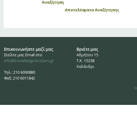
Αναζήτηση
Αποτελέσματα Αναζήτησης
Επικοινωνήστε μαζί μας
Βρείτε μας
Στείλτε μας Email στο
Αδμήτου 15
info@knowledge-brokers.gr
Τ.Κ. 15238
Χαλάνδρι
Τηλ.: 210 6090880
Φαξ: 210 6011842
©