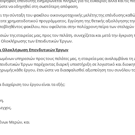
οψήφιος επενδυτής ενημερώνεται πλήρως για τις ευκαιρίες αλλά και τις π
στε να οδηγηθεί στη σωστότερη απόφαση.
 την σύνταξη του φακέλου οικονομοτεχνικής μελέτης της επένδυσης καθώ
τοτε χρηματοδοτικού προγράμματος. Εγγύηση της θετικής αξιολόγησης τη
ποβληθέντος φακέλου, που οφείλεται στην πολύχρονη πείρα των στελεχών τ
ν της εταιρείας μας, προς τον πελάτη, συνεχίζεται και μετά την έγκριση
ι Ολοκλήρωσης των Επενδυτικών Έργων.
αι Ολοκλήρωση Επενδυτικών Έργων
ωμένων υπηρεσιών προς τους πελάτες μας, η εταιρεία μας αναλαμβάνει τη
νδυτικών Έργων παρέχοντας διαρκή υποστήριξη σε λογιστικό και διοικητι
ηρωμής κάθε έργου, έτσι ώστε να διασφαλισθεί αξιοποίηση του συνόλου τ
διαχείριση του έργου είναι τα εξής:
η,
εγχος,
ένων Μερών, και