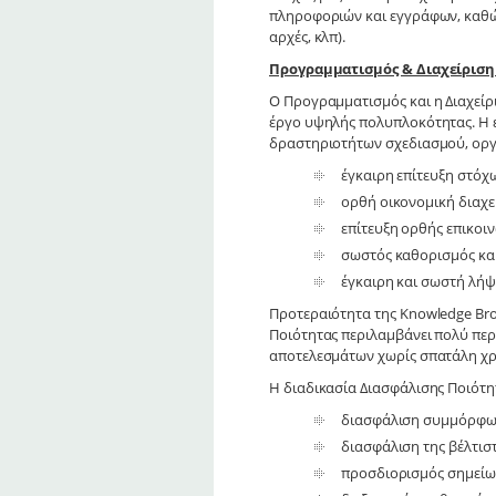
πληροφοριών και εγγράφων, καθώς
αρχές, κλπ).
Προγραμματισμός & Διαχείρισ
Ο Προγραμματισμός και η Διαχείρι
έργο υψηλής πολυπλοκότητας. Η ε
δραστηριοτήτων σχεδιασμού, οργ
έγκαιρη επίτευξη στόχ
ορθή οικονομική διαχε
επίτευξη ορθής επικοι
σωστός καθορισμός και
έγκαιρη και σωστή λήψ
Προτεραιότητα της Knowledge Brok
Ποιότητας περιλαμβάνει πολύ περ
αποτελεσμάτων χωρίς σπατάλη χρ
Η διαδικασία Διασφάλισης Ποιότη
διασφάλιση συμμόρφωση
διασφάλιση της βέλτισ
προσδιορισμός σημείων