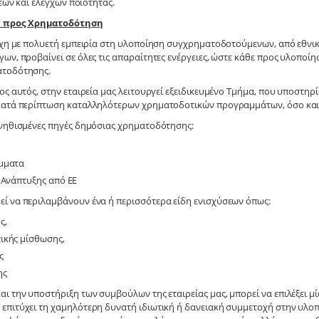
ων και ελέγχων ποιότητας.
ν προς Χρηματοδότηση
έχη με πολυετή εμπειρία στη υλοποίηση συγχρηματοδοτούμενων, από εθνικ
ων, προβαίνει σε όλες τις απαραίτητες ενέργειες, ώστε κάθε προς υλοποίησ
ατοδότησης.
ος αυτός, στην εταιρεία μας λειτουργεί εξειδικευμένο Τμήμα, που υποστηρί
κατά περίπτωση καταλληλότερων χρηματοδοτικών προγραμμάτων, όσο και σ
υνηθισμένες πηγές δημόσιας χρηματοδότησης:
μματα
 Ανάπτυξης από ΕΕ
ί να περιλαμβάνουν ένα ή περισσότερα είδη ενισχύσεων όπως:
ς,
ικής μίσθωσης,
ς
ης
ι την υποστήριξη των συμβούλων της εταιρείας μας, μπορεί να επιλέξει μ
επιτύχει τη χαμηλότερη δυνατή ιδιωτική ή δανειακή συμμετοχή στην υλοπ