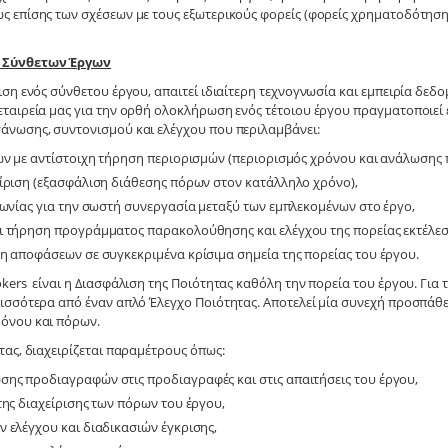
 επίσης των σχέσεων με τους εξωτερικούς φορείς (φορείς χρηματοδότησης,
η Σύνθετων Έργων
ση ενός σύνθετου έργου, απαιτεί ιδιαίτερη τεχνογνωσία και εμπειρία δεδο
ταιρεία μας για την ορθή ολοκλήρωση ενός τέτοιου έργου πραγματοποιεί
άνωσης, συντονισμού και ελέγχου που περιλαμβάνει:
ων με αντίστοιχη τήρηση περιορισμών (περιορισμός χρόνου και ανάλωσης 
ίριση (εξασφάλιση διάθεσης πόρων στον κατάλληλο χρόνο),
νωνίας για την σωστή συνεργασία μεταξύ των εμπλεκομένων στο έργο,
 τήρηση προγράμματος παρακολούθησης και ελέγχου της πορείας εκτέλεσ
η αποφάσεων σε συγκεκριμένα κρίσιμα σημεία της πορείας του έργου.
ers είναι η Διασφάλιση της Ποιότητας καθόλη την πορεία του έργου. Για τ
ισσότερα από έναν απλό Έλεγχο Ποιότητας. Αποτελεί μία συνεχή προσπάθε
όνου και πόρων.
τας, διαχειρίζεται παραμέτρους όπως:
ς προδιαγραφών στις προδιαγραφές και στις απαιτήσεις του έργου,
της διαχείρισης των πόρων του έργου,
 ελέγχου και διαδικασιών έγκρισης,