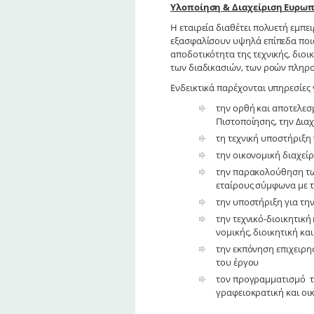
Υλοποίηση & Διαχείριση Ευρω
Η εταιρεία διαθέτει πολυετή εμπε
εξασφαλίσουν υψηλά επίπεδα ποιό
αποδοτικότητα της τεχνικής, διοι
των διαδικασιών, των ροών πληρο
Ενδεικτικά παρέχονται υπηρεσίες 
την ορθή και αποτελεσ
Πιστοποίησης, την Δια
τη τεχνική υποστήριξη
την οικονομική διαχε
την παρακολούθηση τω
εταίρους σύμφωνα με τ
την υποστήριξη για τ
την τεχνικό-διοικητικ
νομικής, διοικητική κα
την εκπόνηση επιχειρη
του έργου
τον προγραμματισμό τω
γραφειοκρατική και ο