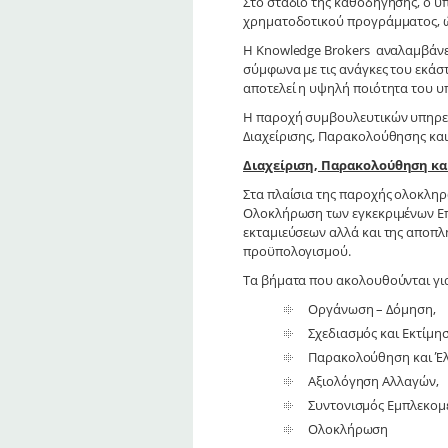
Στο στάδιο της καθοδήγησης, ο υπ
χρηματοδοτικού προγράμματος, ώ
Η Knowledge Brokers αναλαμβάνει
σύμφωνα με τις ανάγκες του εκάσ
αποτελεί η υψηλή ποιότητα του υ
Η παροχή συμβουλευτικών υπηρεσιώ
Διαχείρισης, Παρακολούθησης κα
Διαχείριση, Παρακολούθηση κ
Στα πλαίσια της παροχής ολοκληρ
Ολοκλήρωση των εγκεκριμένων Επε
εκταμιεύσεων αλλά και της αποπλ
προϋπολογισμού.
Τα βήματα που ακολουθούνται για 
Οργάνωση – Δόμηση,
Σχεδιασμός και Εκτίμησ
Παρακολούθηση και Έλ
Αξιολόγηση Αλλαγών,
Συντονισμός Εμπλεκομ
Ολοκλήρωση