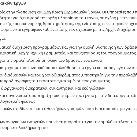
παϊκών Έργων
ιρία στην Υλοποίηση και Διαχείριση Ευρωπαϊκών Έργων. Οι υπηρεσίες που π
τητας για ό,τι αφορά την ορθή υλοποίηση του έργου, σε σχέση με την απο
κητικής και οικονομικής δραστηριότητας, της ενίσχυσης των εταιρικών σχ
φοριών και εγγράφων, καθώς επίσης των σχέσεων με ττις Αρχές Διαχείριση
για:
ματική διαχείριση προγραμμάτων και για την ομαλή υλοποίηση των δράσε
χειριστική Αρχή/Τεχνική Γραμματεία, και τους εταίρους του προγράμματος.
 για την ομαλή υλοποίηση όλων των δράσεων του έργου
ίριση, χρηματοοικονομική παρακολούθηση του έργου και παραγωγή των α
ν διαδικασιών και του χρονοδιαγράμματος ,υποστήριξη για την παραλαβ
ις προδιαγραφές του εκάστοτε εγκεκριμένου προγράμματος
ην διοργάνωση διακρατικών συναντήσεων και εκδηλώσεων
ή και οργανωτική υποστήριξη των εταίρων του έργου με την δημιουργία ει
ι λογιστικής φύσεως
σιακών σχεδίων και κατευθυντήριων γραμμών που είναι απαραίτητα για τ
ν αναγκαίων ενεργειών που είναι απαραίτητα για την ομαλή εκτέλεση των
ικονομική ολοκλήρωσή του